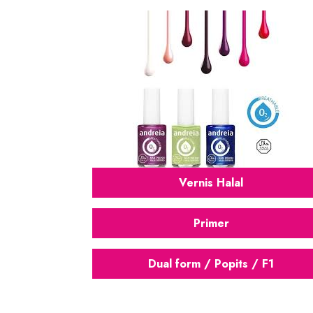
Vernis Halal
Primer
Dual form / Popits / F1