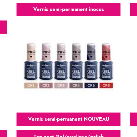
Vernis semi-permanent inocos
Vernis semi-permanent NOUVEAU
Top coat Gel/acrylique/gelish