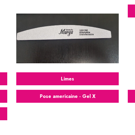
Limes
Pose americaine - Gel X