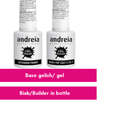
Base gelish/ gel
Biab/Builder in bottle