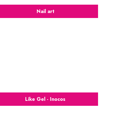
Nail art
Like Gel - Inocos