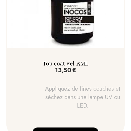
Top coat gel 15ML
13,50
€
Appliquez de fines couches et
séchez dans une lampe UV ou
LED.