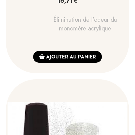
16,71
€
Élimination de l'odeur du
monomère acrylique
AJOUTER AU PANIER