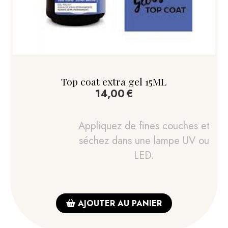
Top coat extra gel 15ML
14,00
€
Appliquez de fines couches et
séchez dans une lampe UV ou
LED.
AJOUTER AU PANIER