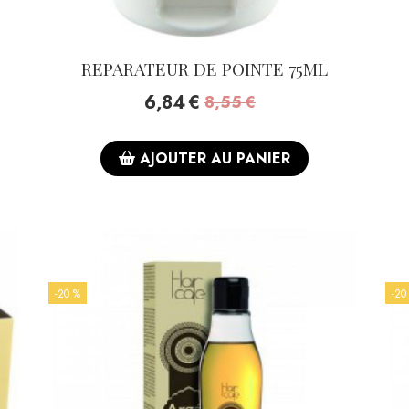
REPARATEUR DE POINTE 75ML
6,84
€
8,55
€
AJOUTER AU PANIER
-20 %
-20