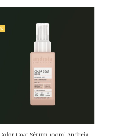
 %
Color Coat Sérum 100ml Andreia