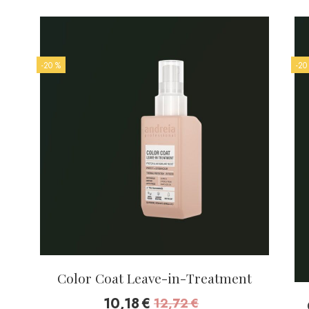
-20 %
-20
Color Coat Leave-in-Treatment
10,18
€
12,72
€