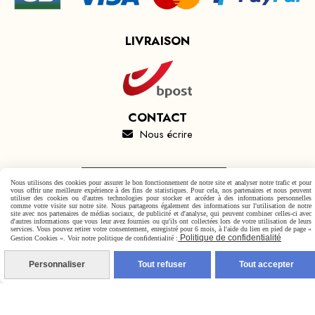
LIVRAISON
CONTACT
Nous écrire

Autoriser
Facebook est désactivé.
Nous utilisons des cookies pour assurer le bon fonctionnement de notre site et analyser notre trafic et pour
vous offrir une meilleure expérience à des fins de statistiques. Pour cela, nos partenaires et nous peuvent
utiliser des cookies ou d'autres technologies pour stocker et accéder à des informations personnelles
comme votre visite sur notre site. Nous partageons également des informations sur l'utilisation de notre
site avec nos partenaires de médias sociaux, de publicité et d'analyse, qui peuvent combiner celles-ci avec
d'autres informations que vous leur avez fournies ou qu'ils ont collectées lors de votre utilisation de leurs
services. Vous pouvez retirer votre consentement, enregistré pour 6 mois, à l'aide du lien en pied de page «
Politique de confidentialité
Gestion Cookies ». Voir notre politique de confidentialité :
Mentions Légales
Conditions générales de vente
Politique de confidentialité
Gestion cookies
Mon Compte
Personnaliser
Tout refuser
Tout accepter