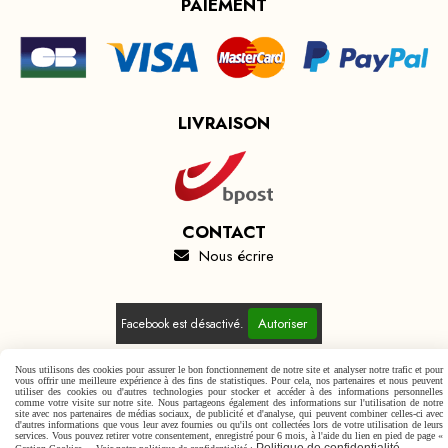
PAIEMENT
LIVRAISON
CONTACT
Nous écrire

Autoriser
Facebook est désactivé.
Nous utilisons des cookies pour assurer le bon fonctionnement de notre site et analyser notre trafic et pour
vous offrir une meilleure expérience à des fins de statistiques. Pour cela, nos partenaires et nous peuvent
utiliser des cookies ou d'autres technologies pour stocker et accéder à des informations personnelles
comme votre visite sur notre site. Nous partageons également des informations sur l'utilisation de notre
Mentions Légales
Conditions générales de vente
site avec nos partenaires de médias sociaux, de publicité et d'analyse, qui peuvent combiner celles-ci avec
d'autres informations que vous leur avez fournies ou qu'ils ont collectées lors de votre utilisation de leurs
Politique de confidentialité
Gestion cookies
Mon Compte
services. Vous pouvez retirer votre consentement, enregistré pour 6 mois, à l'aide du lien en pied de page «