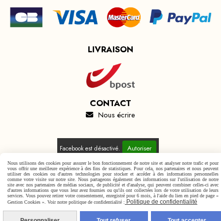
LIVRAISON
CONTACT
Nous écrire

Autoriser
Facebook est désactivé.
Nous utilisons des cookies pour assurer le bon fonctionnement de notre site et analyser notre trafic et pour
vous offrir une meilleure expérience à des fins de statistiques. Pour cela, nos partenaires et nous peuvent
utiliser des cookies ou d'autres technologies pour stocker et accéder à des informations personnelles
comme votre visite sur notre site. Nous partageons également des informations sur l'utilisation de notre
site avec nos partenaires de médias sociaux, de publicité et d'analyse, qui peuvent combiner celles-ci avec
d'autres informations que vous leur avez fournies ou qu'ils ont collectées lors de votre utilisation de leurs
Mentions Légales
Conditions générales de vente
services. Vous pouvez retirer votre consentement, enregistré pour 6 mois, à l'aide du lien en pied de page «
Politique de confidentialité
Politique de confidentialité
Gestion cookies
Mon Compte
Gestion Cookies ». Voir notre politique de confidentialité :
Personnaliser
Tout refuser
Tout accepter