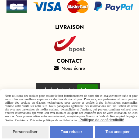
LIVRAISON
CONTACT
Nous écrire

Autoriser
Facebook est désactivé.
Nous utilisons des cookies pour assurer le bon fonctionnement de notre site et analyser notre trafic et pour
vous offrir une meilleure expérience à des fins de statistiques. Pour cela, nos partenaires et nous peuvent
utiliser des cookies ou d'autres technologies pour stocker et accéder à des informations personnelles
comme votre visite sur notre site. Nous partageons également des informations sur l'utilisation de notre
site avec nos partenaires de médias sociaux, de publicité et d'analyse, qui peuvent combiner celles-ci avec
d'autres informations que vous leur avez fournies ou qu'ils ont collectées lors de votre utilisation de leurs
Mentions Légales
Conditions générales de vente
services. Vous pouvez retirer votre consentement, enregistré pour 6 mois, à l'aide du lien en pied de page «
Politique de confidentialité
Gestion Cookies ». Voir notre politique de confidentialité :
Politique de confidentialité
Gestion cookies
Mon Compte
Personnaliser
Tout refuser
Tout accepter