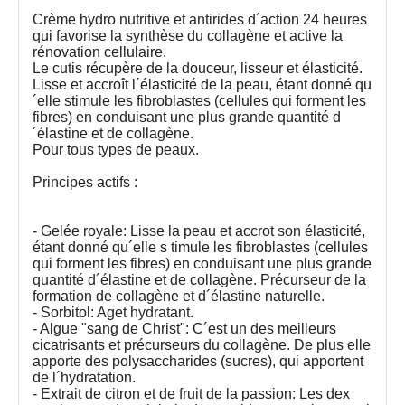
Crème hydro nutritive et antirides d´action 24 heures
qui favorise la synthèse du collagène et active la
rénovation cellulaire.
Le cutis récupère de la douceur, lisseur et élasticité.
Lisse et accroît l´élasticité de la peau, étant donné qu
´elle stimule les fibroblastes (cellules qui forment les
fibres) en conduisant une plus grande quantité d
´élastine et de collagène.
Pour tous types de peaux.
Principes actifs :
- Gelée royale: Lisse la peau et accrot son élasticité,
étant donné qu´elle s timule les fibroblastes (cellules
qui forment les fibres) en conduisant une plus grande
quantité d´élastine et de collagène. Précurseur de la
formation de collagène et d´élastine naturelle.
- Sorbitol: Aget hydratant.
- Algue "sang de Christ": C´est un des meilleurs
cicatrisants et précurseurs du collagène. De plus elle
apporte des polysaccharides (sucres), qui apportent
de l´hydratation.
- Extrait de citron et de fruit de la passion: Les dex