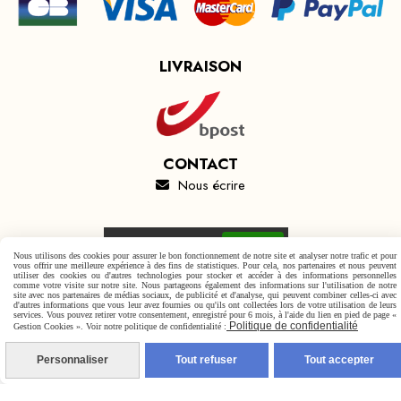
LIVRAISON
CONTACT
Nous écrire

Autoriser
Facebook est désactivé.
Nous utilisons des cookies pour assurer le bon fonctionnement de notre site et analyser notre trafic et pour
vous offrir une meilleure expérience à des fins de statistiques. Pour cela, nos partenaires et nous peuvent
utiliser des cookies ou d'autres technologies pour stocker et accéder à des informations personnelles
comme votre visite sur notre site. Nous partageons également des informations sur l'utilisation de notre
site avec nos partenaires de médias sociaux, de publicité et d'analyse, qui peuvent combiner celles-ci avec
d'autres informations que vous leur avez fournies ou qu'ils ont collectées lors de votre utilisation de leurs
services. Vous pouvez retirer votre consentement, enregistré pour 6 mois, à l'aide du lien en pied de page «
Mentions Légales
Conditions générales de vente
Politique de confidentialité
Gestion Cookies ». Voir notre politique de confidentialité :
Politique de confidentialité
Gestion cookies
Mon Compte
Personnaliser
Tout refuser
Tout accepter