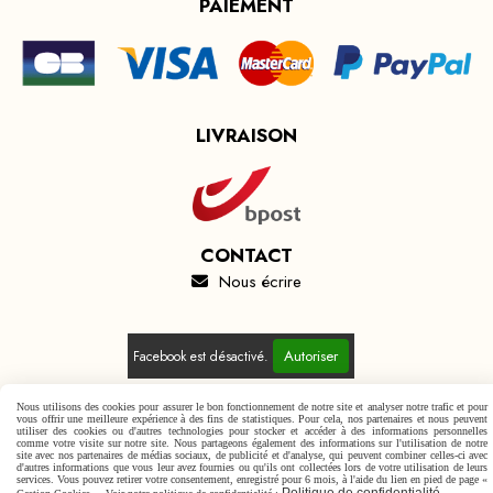
PAIEMENT
LIVRAISON
CONTACT
Nous écrire

Autoriser
Facebook est désactivé.
Nous utilisons des cookies pour assurer le bon fonctionnement de notre site et analyser notre trafic et pour
vous offrir une meilleure expérience à des fins de statistiques. Pour cela, nos partenaires et nous peuvent
utiliser des cookies ou d'autres technologies pour stocker et accéder à des informations personnelles
comme votre visite sur notre site. Nous partageons également des informations sur l'utilisation de notre
Mentions Légales
Conditions générales de vente
site avec nos partenaires de médias sociaux, de publicité et d'analyse, qui peuvent combiner celles-ci avec
d'autres informations que vous leur avez fournies ou qu'ils ont collectées lors de votre utilisation de leurs
Politique de confidentialité
Gestion cookies
Mon Compte
services. Vous pouvez retirer votre consentement, enregistré pour 6 mois, à l'aide du lien en pied de page «