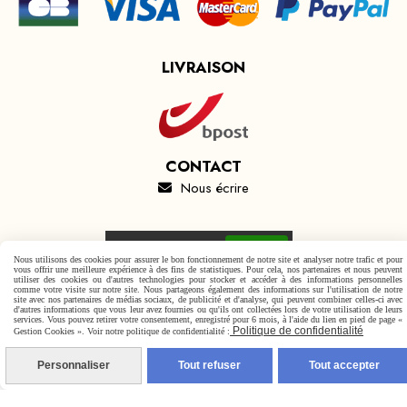
LIVRAISON
CONTACT
Nous écrire

Autoriser
Facebook est désactivé.
Nous utilisons des cookies pour assurer le bon fonctionnement de notre site et analyser notre trafic et pour
vous offrir une meilleure expérience à des fins de statistiques. Pour cela, nos partenaires et nous peuvent
utiliser des cookies ou d'autres technologies pour stocker et accéder à des informations personnelles
comme votre visite sur notre site. Nous partageons également des informations sur l'utilisation de notre
site avec nos partenaires de médias sociaux, de publicité et d'analyse, qui peuvent combiner celles-ci avec
d'autres informations que vous leur avez fournies ou qu'ils ont collectées lors de votre utilisation de leurs
services. Vous pouvez retirer votre consentement, enregistré pour 6 mois, à l'aide du lien en pied de page «
Mentions Légales
Conditions générales de vente
Politique de confidentialité
Gestion Cookies ». Voir notre politique de confidentialité :
Politique de confidentialité
Gestion cookies
Mon Compte
Personnaliser
Tout refuser
Tout accepter