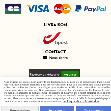
LIVRAISON
CONTACT
Nous écrire

Autoriser
Facebook est désactivé.
Nous utilisons des cookies pour assurer le bon fonctionnement de notre site et analyser notre trafic et pour
vous offrir une meilleure expérience à des fins de statistiques. Pour cela, nos partenaires et nous peuvent
utiliser des cookies ou d'autres technologies pour stocker et accéder à des informations personnelles
comme votre visite sur notre site. Nous partageons également des informations sur l'utilisation de notre
site avec nos partenaires de médias sociaux, de publicité et d'analyse, qui peuvent combiner celles-ci avec
d'autres informations que vous leur avez fournies ou qu'ils ont collectées lors de votre utilisation de leurs
Mentions Légales
Conditions générales de vente
services. Vous pouvez retirer votre consentement, enregistré pour 6 mois, à l'aide du lien en pied de page «
Politique de confidentialité
Politique de confidentialité
Gestion cookies
Mon Compte
Gestion Cookies ». Voir notre politique de confidentialité :
Personnaliser
Tout refuser
Tout accepter