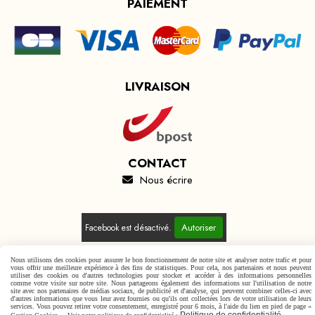
PAIEMENT
LIVRAISON
CONTACT
Nous écrire

Autoriser
Facebook est désactivé.
Nous utilisons des cookies pour assurer le bon fonctionnement de notre site et analyser notre trafic et pour
vous offrir une meilleure expérience à des fins de statistiques. Pour cela, nos partenaires et nous peuvent
utiliser des cookies ou d'autres technologies pour stocker et accéder à des informations personnelles
comme votre visite sur notre site. Nous partageons également des informations sur l'utilisation de notre
Mentions Légales
Conditions générales de vente
site avec nos partenaires de médias sociaux, de publicité et d'analyse, qui peuvent combiner celles-ci avec
d'autres informations que vous leur avez fournies ou qu'ils ont collectées lors de votre utilisation de leurs
Politique de confidentialité
Gestion cookies
Mon Compte
services. Vous pouvez retirer votre consentement, enregistré pour 6 mois, à l'aide du lien en pied de page «