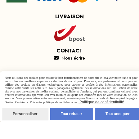
LIVRAISON
CONTACT
Nous écrire

Autoriser
Nous utilisons des cookies pour assurer le bon fonctionnement de notre site et analyser notre trafic et pour
Facebook est désactivé.
vous offrir une meilleure expérience à des fins de statistiques. Pour cela, nos partenaires et nous peuvent
utiliser des cookies ou d'autres technologies pour stocker et accéder à des informations personnelles
comme votre visite sur notre site. Nous partageons également des informations sur l'utilisation de notre
site avec nos partenaires de médias sociaux, de publicité et d'analyse, qui peuvent combiner celles-ci avec
d'autres informations que vous leur avez fournies ou qu'ils ont collectées lors de votre utilisation de leurs
services. Vous pouvez retirer votre consentement, enregistré pour 6 mois, à l'aide du lien en pied de page «
Politique de confidentialité
Gestion Cookies ». Voir notre politique de confidentialité :
Mentions Légales
Conditions générales de vente
Politique de confidentialité
Gestion cookies
Mon Compte
Personnaliser
Tout refuser
Tout accepter