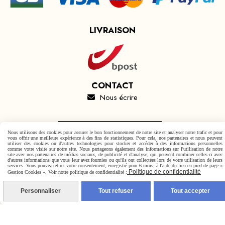
LIVRAISON
CONTACT
Nous écrire

Autoriser
Facebook est désactivé.
Nous utilisons des cookies pour assurer le bon fonctionnement de notre site et analyser notre trafic et pour
vous offrir une meilleure expérience à des fins de statistiques. Pour cela, nos partenaires et nous peuvent
utiliser des cookies ou d'autres technologies pour stocker et accéder à des informations personnelles
comme votre visite sur notre site. Nous partageons également des informations sur l'utilisation de notre
site avec nos partenaires de médias sociaux, de publicité et d'analyse, qui peuvent combiner celles-ci avec
d'autres informations que vous leur avez fournies ou qu'ils ont collectées lors de votre utilisation de leurs
services. Vous pouvez retirer votre consentement, enregistré pour 6 mois, à l'aide du lien en pied de page «
Politique de confidentialité
Gestion Cookies ». Voir notre politique de confidentialité :
Mentions Légales
Conditions générales de vente
Politique de confidentialité
Gestion cookies
Mon Compte
Personnaliser
Tout refuser
Tout accepter