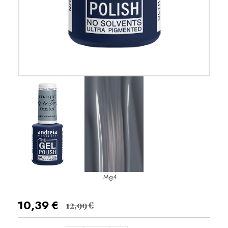
Mg4
10,39
€
12,99
€