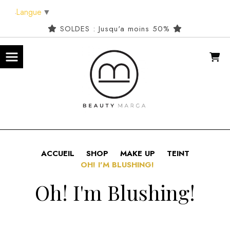
Panneau de gestion des cookies
Langue
▼
SOLDES : Jusqu'a moins 50%
ACCUEIL
SHOP
MAKE UP
TEINT
OH! I'M BLUSHING!
Oh! I'm Blushing!