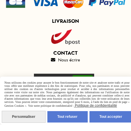
LIVRAISON
CONTACT
Nous écrire

Autoriser
Facebook est désactivé.
Nous utilisons des cookies pour assurer le bon fonctionnement de notre site et analyser notre trafic et pour
vous offrir une meilleure expérience à des fins de statistiques. Pour cela, nos partenaires et nous peuvent
utiliser des cookies ou d'autres technologies pour stocker et accéder à des informations personnelles
comme votre visite sur notre site. Nous partageons également des informations sur l'utilisation de notre
site avec nos partenaires de médias sociaux, de publicité et d'analyse, qui peuvent combiner celles-ci avec
d'autres informations que vous leur avez fournies ou qu'ils ont collectées lors de votre utilisation de leurs
services. Vous pouvez retirer votre consentement, enregistré pour 6 mois, à l'aide du lien en pied de page «
Mentions Légales
Conditions générales de vente
Politique de confidentialité
Gestion Cookies ». Voir notre politique de confidentialité :
Politique de confidentialité
Gestion cookies
Mon Compte
Personnaliser
Tout refuser
Tout accepter