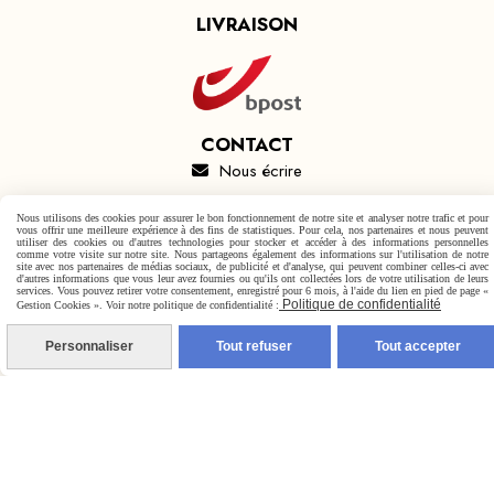
LIVRAISON
CONTACT
Nous écrire

Nous utilisons des cookies pour assurer le bon fonctionnement de notre site et analyser notre trafic et pour
vous offrir une meilleure expérience à des fins de statistiques. Pour cela, nos partenaires et nous peuvent
Autoriser
utiliser des cookies ou d'autres technologies pour stocker et accéder à des informations personnelles
Facebook est désactivé.
comme votre visite sur notre site. Nous partageons également des informations sur l'utilisation de notre
site avec nos partenaires de médias sociaux, de publicité et d'analyse, qui peuvent combiner celles-ci avec
d'autres informations que vous leur avez fournies ou qu'ils ont collectées lors de votre utilisation de leurs
services. Vous pouvez retirer votre consentement, enregistré pour 6 mois, à l'aide du lien en pied de page «
Politique de confidentialité
Gestion Cookies ». Voir notre politique de confidentialité :
Mentions Légales
Conditions générales de vente
Personnaliser
Tout refuser
Tout accepter
Politique de confidentialité
Gestion cookies
Mon Compte