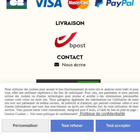
LIVRAISON
CONTACT
Nous écrire

Autoriser
Facebook est désactivé.
Nous utilisons des cookies pour assurer le bon fonctionnement de notre site et analyser notre trafic et pour
vous offrir une meilleure expérience à des fins de statistiques. Pour cela, nos partenaires et nous peuvent
utiliser des cookies ou d'autres technologies pour stocker et accéder à des informations personnelles
comme votre visite sur notre site. Nous partageons également des informations sur l'utilisation de notre
site avec nos partenaires de médias sociaux, de publicité et d'analyse, qui peuvent combiner celles-ci avec
d'autres informations que vous leur avez fournies ou qu'ils ont collectées lors de votre utilisation de leurs
services. Vous pouvez retirer votre consentement, enregistré pour 6 mois, à l'aide du lien en pied de page «
Mentions Légales
Conditions générales de vente
Politique de confidentialité
Gestion Cookies ». Voir notre politique de confidentialité :
Politique de confidentialité
Gestion cookies
Mon Compte
Personnaliser
Tout refuser
Tout accepter