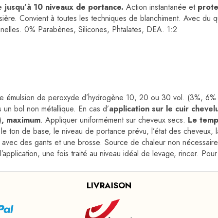
ne
jusqu’à 10 niveaux de portance.
Action instantanée et
prote
ière. Convient à toutes les techniques de blanchiment. Avec du qui
nnelles. 0% Parabènes, Silicones, Phtalates, DEA. 1:2
e émulsion de peroxyde d’hydrogène 10, 20 ou 30 vol. (3%, 6% 
s un bol non métallique. En cas d’
application sur le cuir chevel
), maximum
. Appliquer uniformément sur cheveux secs.
Le temp
 le ton de base, le niveau de portance prévu, l’état des cheveux, l
 avec des gants et une brosse. Source de chaleur non nécessaire 
pplication, une fois traité au niveau idéal de levage, rincer. Po
LIVRAISON