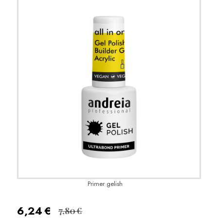
Primer gelish
6,24
€
7,80
€