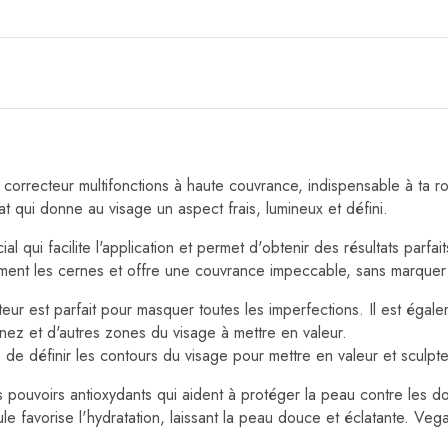
ecteur multifonctions à haute couvrance, indispensable à ta ro
at qui donne au visage un aspect frais, lumineux et défini.
l qui facilite l'application et permet d'obtenir des résultats parfait
ment les cernes et offre une couvrance impeccable, sans marquer 
ur est parfait pour masquer toutes les imperfections. Il est égalem
 nez et d'autres zones du visage à mettre en valeur.
 de définir les contours du visage pour mettre en valeur et sculpter 
s pouvoirs antioxydants qui aident à protéger la peau contre les d
e favorise l'hydratation, laissant la peau douce et éclatante. Veg