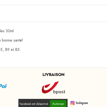
les 30ml
n bonne santé!
 E, B9 et B5.
LIVRAISON
Autoriser
Facebook est désactivé.