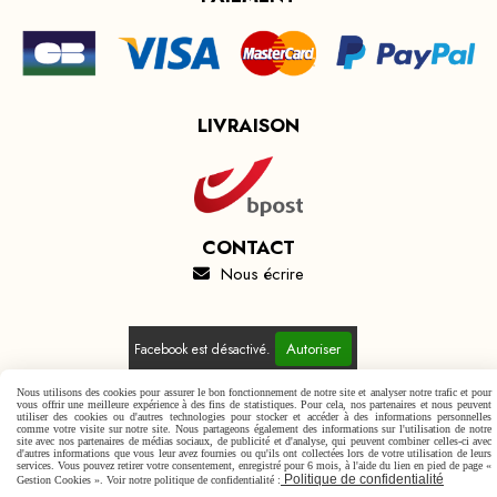
LIVRAISON
CONTACT
Nous écrire

Autoriser
Facebook est désactivé.
Nous utilisons des cookies pour assurer le bon fonctionnement de notre site et analyser notre trafic et pour
vous offrir une meilleure expérience à des fins de statistiques. Pour cela, nos partenaires et nous peuvent
utiliser des cookies ou d'autres technologies pour stocker et accéder à des informations personnelles
comme votre visite sur notre site. Nous partageons également des informations sur l'utilisation de notre
site avec nos partenaires de médias sociaux, de publicité et d'analyse, qui peuvent combiner celles-ci avec
Mentions Légales
Conditions générales de vente
d'autres informations que vous leur avez fournies ou qu'ils ont collectées lors de votre utilisation de leurs
services. Vous pouvez retirer votre consentement, enregistré pour 6 mois, à l'aide du lien en pied de page «
Politique de confidentialité
Gestion cookies
Mon Compte
Politique de confidentialité
Gestion Cookies ». Voir notre politique de confidentialité :