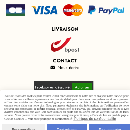
LIVRAISON
CONTACT
Nous écrire

Autoriser
Facebook est désactivé.
Nous utilisons des cookies pour assurer le bon fonctionnement de notre site et analyser notre trafic et pour
vous offrir une meilleure expérience à des fins de statistiques. Pour cela, nos partenaires et nous peuvent
utiliser des cookies ou d'autres technologies pour stocker et accéder à des informations personnelles
comme votre visite sur notre site. Nous partageons également des informations sur l'utilisation de notre
site avec nos partenaires de médias sociaux, de publicité et d'analyse, qui peuvent combiner celles-ci avec
d'autres informations que vous leur avez fournies ou qu'ils ont collectées lors de votre utilisation de leurs
Mentions Légales
Conditions générales de vente
services. Vous pouvez retirer votre consentement, enregistré pour 6 mois, à l'aide du lien en pied de page «
Politique de confidentialité
Politique de confidentialité
Gestion cookies
Mon Compte
Gestion Cookies ». Voir notre politique de confidentialité :
Personnaliser
Tout refuser
Tout accepter