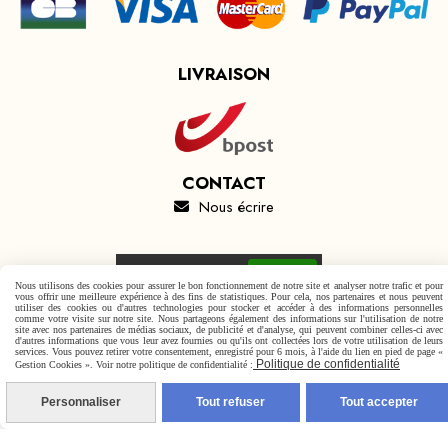
LIVRAISON
CONTACT
Nous écrire

Autoriser
Facebook est désactivé.
Nous utilisons des cookies pour assurer le bon fonctionnement de notre site et analyser notre trafic et pour
vous offrir une meilleure expérience à des fins de statistiques. Pour cela, nos partenaires et nous peuvent
utiliser des cookies ou d'autres technologies pour stocker et accéder à des informations personnelles
comme votre visite sur notre site. Nous partageons également des informations sur l'utilisation de notre
site avec nos partenaires de médias sociaux, de publicité et d'analyse, qui peuvent combiner celles-ci avec
d'autres informations que vous leur avez fournies ou qu'ils ont collectées lors de votre utilisation de leurs
services. Vous pouvez retirer votre consentement, enregistré pour 6 mois, à l'aide du lien en pied de page «
Mentions Légales
Conditions générales de vente
Politique de confidentialité
Gestion Cookies ». Voir notre politique de confidentialité :
Politique de confidentialité
Gestion cookies
Mon Compte
Personnaliser
Tout refuser
Tout accepter