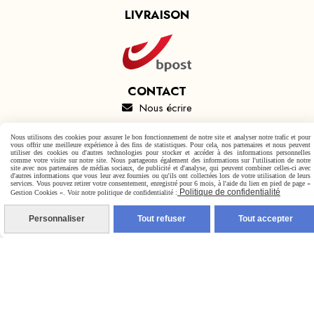
LIVRAISON
CONTACT
Nous écrire

Nous utilisons des cookies pour assurer le bon fonctionnement de notre site et analyser notre trafic et pour
vous offrir une meilleure expérience à des fins de statistiques. Pour cela, nos partenaires et nous peuvent
utiliser des cookies ou d'autres technologies pour stocker et accéder à des informations personnelles
Autoriser
Facebook est désactivé.
comme votre visite sur notre site. Nous partageons également des informations sur l'utilisation de notre
site avec nos partenaires de médias sociaux, de publicité et d'analyse, qui peuvent combiner celles-ci avec
d'autres informations que vous leur avez fournies ou qu'ils ont collectées lors de votre utilisation de leurs
services. Vous pouvez retirer votre consentement, enregistré pour 6 mois, à l'aide du lien en pied de page «
Politique de confidentialité
Gestion Cookies ». Voir notre politique de confidentialité :
Mentions Légales
Conditions générales de vente
Personnaliser
Tout refuser
Tout accepter
Politique de confidentialité
Gestion cookies
Mon Compte