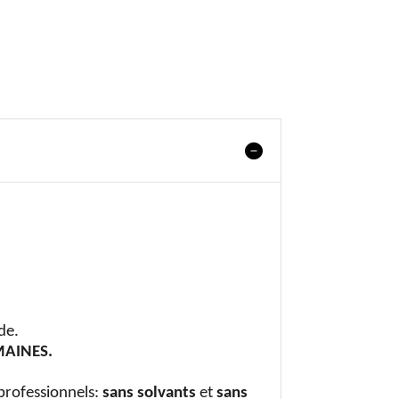
de.
MAINES.
professionnels:
sans solvants
et
sans