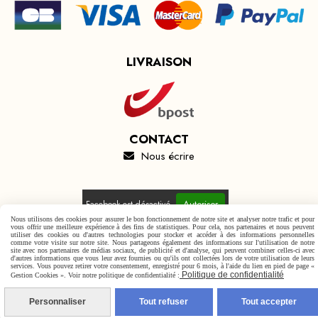
LIVRAISON
CONTACT
Nous écrire

Autoriser
Facebook est désactivé.
Nous utilisons des cookies pour assurer le bon fonctionnement de notre site et analyser notre trafic et pour
vous offrir une meilleure expérience à des fins de statistiques. Pour cela, nos partenaires et nous peuvent
utiliser des cookies ou d'autres technologies pour stocker et accéder à des informations personnelles
comme votre visite sur notre site. Nous partageons également des informations sur l'utilisation de notre
site avec nos partenaires de médias sociaux, de publicité et d'analyse, qui peuvent combiner celles-ci avec
d'autres informations que vous leur avez fournies ou qu'ils ont collectées lors de votre utilisation de leurs
Mentions Légales
Conditions générales de vente
services. Vous pouvez retirer votre consentement, enregistré pour 6 mois, à l'aide du lien en pied de page «
Politique de confidentialité
Gestion Cookies ». Voir notre politique de confidentialité :
Politique de confidentialité
Gestion cookies
Mon Compte
Personnaliser
Tout refuser
Tout accepter