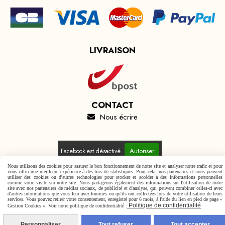
LIVRAISON
CONTACT
Nous écrire

Autoriser
Facebook est désactivé.
Nous utilisons des cookies pour assurer le bon fonctionnement de notre site et analyser notre trafic et pour
vous offrir une meilleure expérience à des fins de statistiques. Pour cela, nos partenaires et nous peuvent
utiliser des cookies ou d'autres technologies pour stocker et accéder à des informations personnelles
comme votre visite sur notre site. Nous partageons également des informations sur l'utilisation de notre
site avec nos partenaires de médias sociaux, de publicité et d'analyse, qui peuvent combiner celles-ci avec
d'autres informations que vous leur avez fournies ou qu'ils ont collectées lors de votre utilisation de leurs
Mentions Légales
Conditions générales de vente
services. Vous pouvez retirer votre consentement, enregistré pour 6 mois, à l'aide du lien en pied de page «
Politique de confidentialité
Politique de confidentialité
Gestion cookies
Mon Compte
Gestion Cookies ». Voir notre politique de confidentialité :
Personnaliser
Tout refuser
Tout accepter